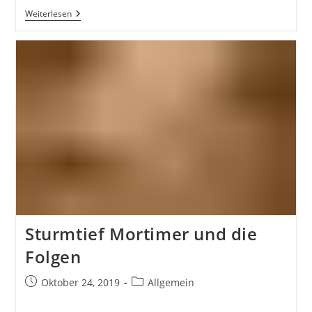
Offener
Weiterlesen
Brief
An
Den
Landrat
Krebs
Sturmtief Mortimer und die
Folgen
Beitrag
Beitrags-
Oktober 24, 2019
Allgemein
veröffentlicht:
Kategorie: