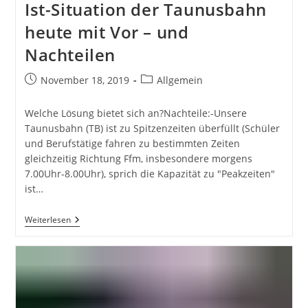
Ist-Situation der Taunusbahn
heute mit Vor – und
Nachteilen
Beitrag
Beitrags-
November 18, 2019
Allgemein
veröffentlicht:
Kategorie:
Welche Lösung bietet sich an?Nachteile:-Unsere
Taunusbahn (TB) ist zu Spitzenzeiten überfüllt (Schüler
und Berufstätige fahren zu bestimmten Zeiten
gleichzeitig Richtung Ffm, insbesondere morgens
7.00Uhr-8.00Uhr), sprich die Kapazität zu "Peakzeiten"
ist…
Ist-
Weiterlesen
Situation
Der
Taunusbahn
Heute
Mit
Vor
–
Und