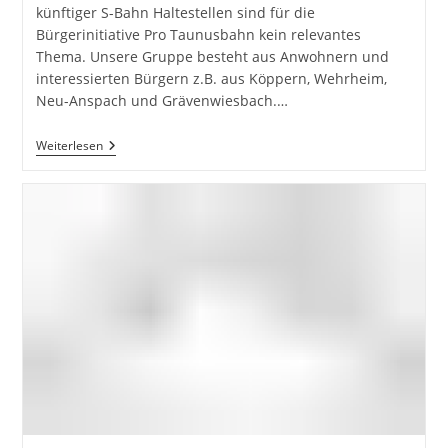
künftiger S-Bahn Haltestellen sind für die
Bürgerinitiative Pro Taunusbahn kein relevantes
Thema. Unsere Gruppe besteht aus Anwohnern und
interessierten Bürgern z.B. aus Köppern, Wehrheim,
Neu-Anspach und Grävenwiesbach.…
Pressemitteilung
Weiterlesen
Der
Bürgerinitiative
Pro
Taunusbahn
Zum
Artikel
Der
Taunuszeitung
Vom
23.11,
„Pro
Bahn
Kritisiert
Bürgerinitiative“